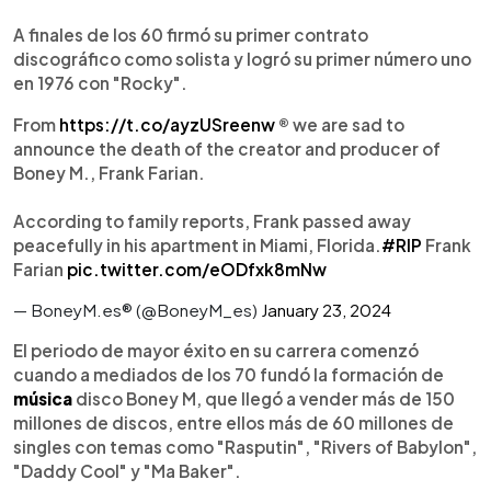
A finales de los 60 firmó su primer contrato
discográfico como solista y logró su primer número uno
en 1976 con "Rocky".
From
https://t.co/ayzUSreenw
® we are sad to
announce the death of the creator and producer of
Boney M., Frank Farian.
According to family reports, Frank passed away
peacefully in his apartment in Miami, Florida.
#RIP
Frank
Farian
pic.twitter.com/eODfxk8mNw
— BoneyM.es® (@BoneyM_es)
January 23, 2024
El periodo de mayor éxito en su carrera comenzó
cuando a mediados de los 70 fundó la formación de
música
disco Boney M, que llegó a vender más de 150
millones de discos, entre ellos más de 60 millones de
singles con temas como "Rasputin", "Rivers of Babylon",
"Daddy Cool" y "Ma Baker".