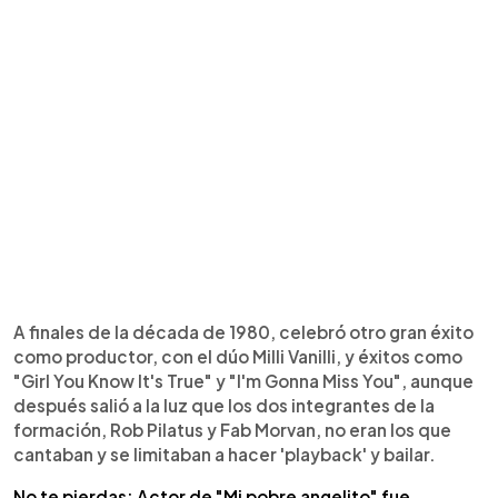
A finales de la década de 1980, celebró otro gran éxito
como productor, con el dúo Milli Vanilli, y éxitos como
"Girl You Know It's True" y "I'm Gonna Miss You", aunque
después salió a la luz que los dos integrantes de la
formación, Rob Pilatus y Fab Morvan, no eran los que
cantaban y se limitaban a hacer 'playback' y bailar.
No te pierdas: Actor de "Mi pobre angelito" fue