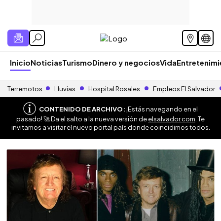
Inicio
Noticias
Turismo
Dinero y negocios
Vida
Entretenim
Terremotos
Lluvias
Hospital Rosales
Empleos El Salvador
CONTENIDO DE ARCHIVO:
¡Estás navegando en el
pasado! 🚀 Da el salto a la nueva versión de
elsalvador.com
. Te
invitamos a visitar el nuevo portal país donde coincidimos todos.