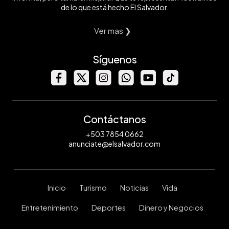
de lo que está hecho El Salvador.
Ver mas ❯
Síguenos
Contáctanos
+503 7854 0662
anunciate@elsalvador.com
Inicio
Turismo
Noticias
Vida
Entretenimiento
Deportes
Dinero y Negocios