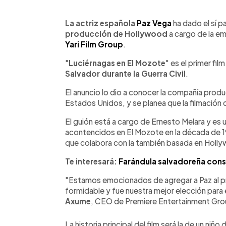
0:00
Facebook
Twitter
►
Escuchar artículo
La actriz española
Paz Vega
ha dado el sí p
producción de Hollywood
a cargo de la e
Yari Film Group
.
"
Luciérnagas en El Mozote
" es el primer fil
Salvador durante la Guerra Civil
.
El anuncio lo dio a conocer la compañía prod
Estados Unidos, y se planea que la filmación
El guión está a cargo de Ernesto Melara y es 
acontencidos en El Mozote en la década de 1
que colabora con la también basada en Hollyw
Te interesará:
Farándula salvadoreña cons
"Estamos emocionados de agregar a Paz al pr
formidable y fue nuestra mejor elección para
Axume
, CEO de Premiere Entertainment Gro
La historia principal del film será la de un niñ