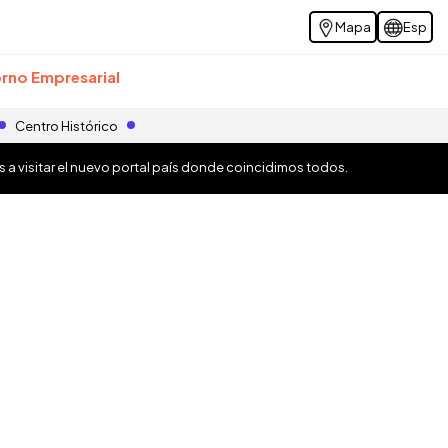
Mapa
Esp
rno Empresarial
Centro Histórico
os a visitar el nuevo portal país donde coincidimos todos.