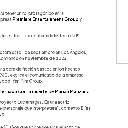
WhatsApp
Copiar link
ara tener un rol protagónico en la
mpresa
Premiere Entertainment Group
y
m de los tres que contarán la historia de
El
uctora este 1 de septiembre en Los Ángeles,
 comience en
noviembre de 2022
.
una obra de ficción basada en los hechos
980, explica el comunicado de la empresa
ood, Yari Film Group.
ternada con la muerte de Marian Manzano
oyecto Luciérnagas. Es una actriz
 el personaje que interpretará", comentó
Elías
up.
o de 10 años que sobrevive al cruel acto de