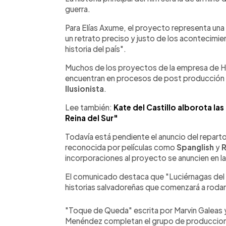
guerra.
Para Elías Axume, el proyecto representa una
un retrato preciso y justo de los acontecimie
historia del país".
Muchos de los proyectos de la empresa de H
encuentran en procesos de post producción y
Ilusionista
.
Lee también:
Kate del Castillo alborota la
Reina del Sur"
Todavía está pendiente el anuncio del repart
reconocida por películas como
Spanglish
y
R
incorporaciones al proyecto se anuncien en 
El comunicado destaca que "Luciérnagas del M
historias salvadoreñas que comenzará a roda
"Toque de Queda" escrita por Marvin Galeas y
Menéndez completan el grupo de produccione