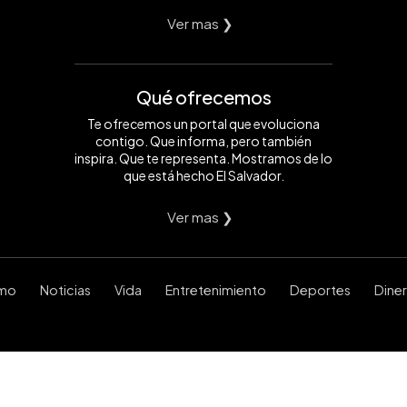
Ver mas ❯
Qué ofrecemos
Te ofrecemos un portal que evoluciona
contigo. Que informa, pero también
inspira. Que te representa. Mostramos de lo
que está hecho El Salvador.
Ver mas ❯
smo
Noticias
Vida
Entretenimiento
Deportes
Dine