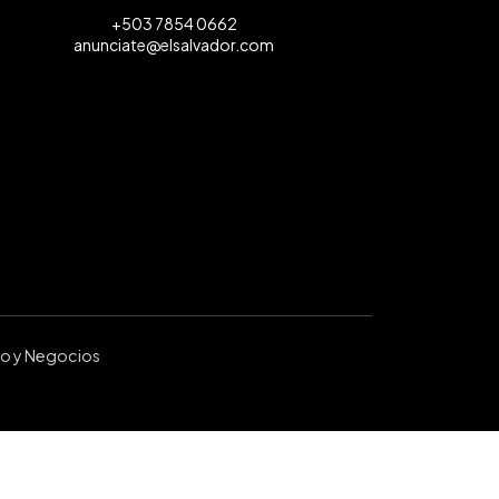
+503 7854 0662
anunciate@elsalvador.com
ro y Negocios