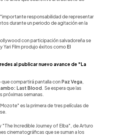
 "importante responsabilidad de representar
ntos durante un periodo de agitación en la
ollywood con participación salvadoreña se
 Yari Film produjo éxitos como
El
s redes al publicar nuevo avance de "La
o que compartirá pantalla con
Paz Vega
,
ambo: Last Blood
. Se espera que las
las próximas semanas.
ozote" es la primera de tres películas de
rse.
 "The Incredible Journey of Elba", de Arturo
s cinematográficas que se suman a los