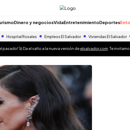
urismo
Dinero y negocios
Vida
Entretenimiento
Deportes
Ento
Hospital Rosales
Empleos El Salvador
Viviendas El Salvador
 pasado! 🚀 Da el salto a la nueva versión de
elsalvador.com
. Te invitam