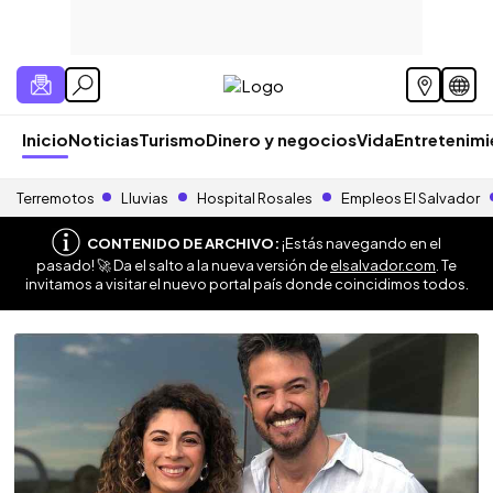
Inicio
Noticias
Turismo
Dinero y negocios
Vida
Entretenim
Terremotos
Lluvias
Hospital Rosales
Empleos El Salvador
CONTENIDO DE ARCHIVO:
¡Estás navegando en el
pasado! 🚀 Da el salto a la nueva versión de
elsalvador.com
. Te
invitamos a visitar el nuevo portal país donde coincidimos todos.