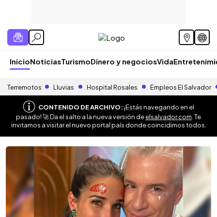
Inicio
Noticias
Turismo
Dinero y negocios
Vida
Entretenim
Terremotos
Lluvias
Hospital Rosales
Empleos El Salvador
CONTENIDO DE ARCHIVO:
¡Estás navegando en el
pasado! 🚀 Da el salto a la nueva versión de
elsalvador.com
. Te
invitamos a visitar el nuevo portal país donde coincidimos todos.