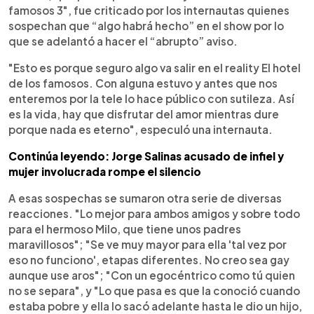
famosos 3", fue criticado por los internautas quienes
sospechan que “algo habrá hecho” en el show por lo
que se adelantó a hacer el “abrupto” aviso.
"Esto es porque seguro algo va salir en el reality El hotel
de los famosos. Con alguna estuvo y antes que nos
enteremos por la tele lo hace público con sutileza. Así
es la vida, hay que disfrutar del amor mientras dure
porque nada es eterno", especuló una internauta.
Continúa leyendo: Jorge Salinas acusado de infiel y
mujer involucrada rompe el silencio
A esas sospechas se sumaron otra serie de diversas
reacciones. "Lo mejor para ambos amigos y sobre todo
para el hermoso Milo, que tiene unos padres
maravillosos"; "Se ve muy mayor para ella 'tal vez por
eso no funciono', etapas diferentes. No creo sea gay
aunque use aros"; "Con un egocéntrico como tú quien
no se separa", y "Lo que pasa es que la conoció cuando
estaba pobre y ella lo sacó adelante hasta le dio un hijo,