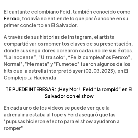
0:00
►
Escuchar artículo
El cantante colombiano Feid, también conocido como
Ferxxo
, todavía no entiende lo que pasó anoche en su
primer concierto en El Salvador.
A través de sus historias de Instagram, el artista
compartió varios momentos claves de su presentación,
donde sus seguidores corearon cada uno de sus éxitos.
“La inocente”, “Ultra solo”, “Feliz cumpleaños Ferxxo”,
Normal", "Me mata" y "Fumeteo" fueron algunos de los
hits que la estrella interpretó ayer (02.03.2023), en El
Complejo La Hacienda.
TE PUEDE INTERESAR: ¡Hey Mor!: Feid “la rompió” en El
Salvador con el show
En cada uno de los videos se puede ver que la
adrenalina estaba al tope y Feid aseguró que las
"pupusas hicieron efecto para el show ayudaron a
romper".