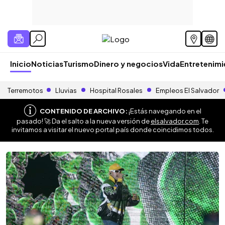
Inicio
Noticias
Turismo
Dinero y negocios
Vida
Entretenim
Terremotos
Lluvias
Hospital Rosales
Empleos El Salvador
CONTENIDO DE ARCHIVO:
¡Estás navegando en el
pasado! 🚀 Da el salto a la nueva versión de
elsalvador.com
. Te
invitamos a visitar el nuevo portal país donde coincidimos todos.