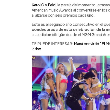
Facebook
Twitter
►
Escuchar artículo
Karol G y Feid,
la pareja del momento, arrasaro
American Music Awards al convertirse en los 
al alzarse con seis premios cada uno.
Este es el segundo año consecutivo en el qu
condecorada de esta celebración de la mú
una edición bilingüe desde el MGM Grand Are
TE PUEDE INTERESAR:
Maná convirtió "El M
latino