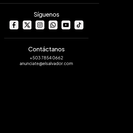
Síguenos
Contáctanos
+503 7854 0662
anunciate@elsalvador.com