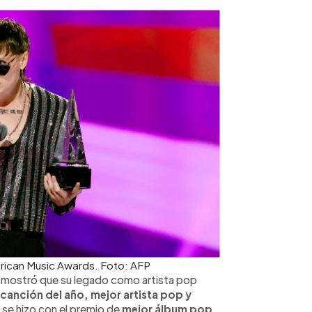
erican Music Awards. Foto: AFP
a, mostró que su legado como artista pop
canción del año, mejor artista pop y
s
se hizo con el premio de
mejor álbum pop