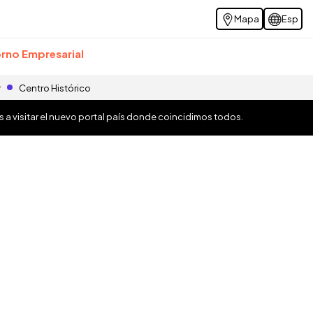
Mapa
Esp
rno Empresarial
r
Centro Histórico
os a visitar el nuevo portal país donde coincidimos todos.