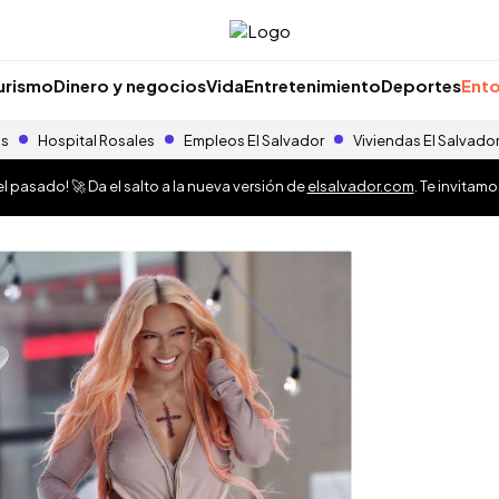
urismo
Dinero y negocios
Vida
Entretenimiento
Deportes
Ento
as
Hospital Rosales
Empleos El Salvador
Viviendas El Salvado
 pasado! 🚀 Da el salto a la nueva versión de
elsalvador.com
. Te invitam