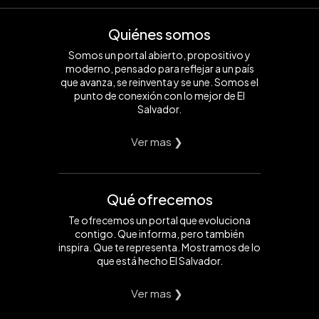
Quiénes somos
Somos un portal abierto, propositivo y
moderno, pensado para reflejar a un país
que avanza, se reinventa y se une. Somos el
punto de conexión con lo mejor de El
Salvador.
Ver mas ❯
Qué ofrecemos
Te ofrecemos un portal que evoluciona
contigo. Que informa, pero también
inspira. Que te representa. Mostramos de lo
que está hecho El Salvador.
Ver mas ❯