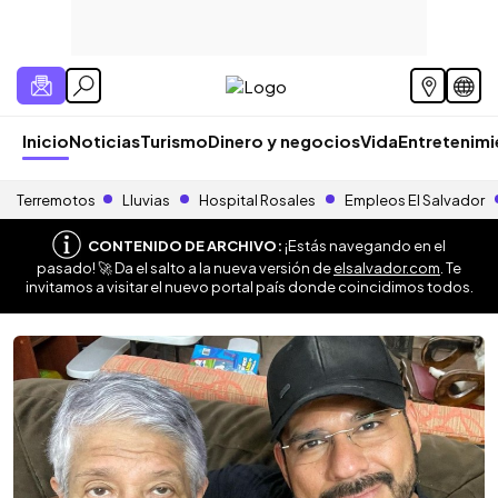
Inicio
Noticias
Turismo
Dinero y negocios
Vida
Entretenim
Terremotos
Lluvias
Hospital Rosales
Empleos El Salvador
CONTENIDO DE ARCHIVO:
¡Estás navegando en el
pasado! 🚀 Da el salto a la nueva versión de
elsalvador.com
. Te
invitamos a visitar el nuevo portal país donde coincidimos todos.