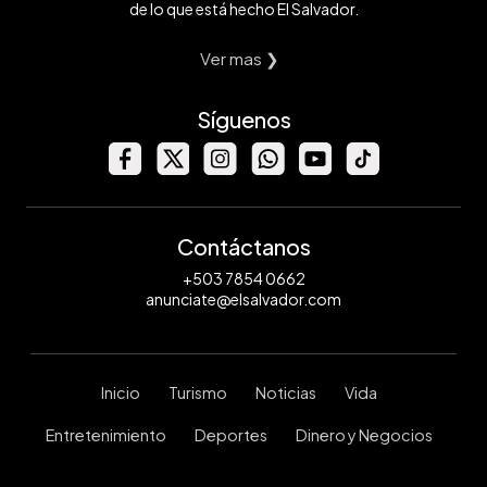
de lo que está hecho El Salvador.
Ver mas ❯
Síguenos
Contáctanos
+503 7854 0662
anunciate@elsalvador.com
Inicio
Turismo
Noticias
Vida
Entretenimiento
Deportes
Dinero y Negocios