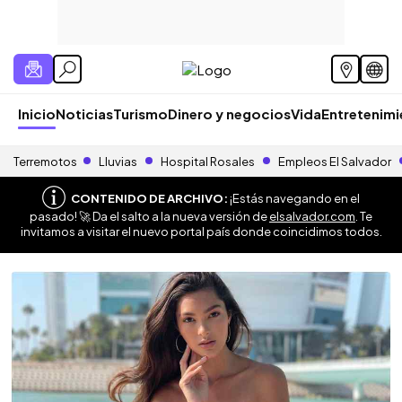
Inicio
Noticias
Turismo
Dinero y negocios
Vida
Entretenim
Terremotos
Lluvias
Hospital Rosales
Empleos El Salvador
CONTENIDO DE ARCHIVO:
¡Estás navegando en el
pasado! 🚀 Da el salto a la nueva versión de
elsalvador.com
. Te
invitamos a visitar el nuevo portal país donde coincidimos todos.