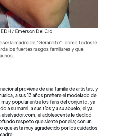
o: EDH / Emerson Del CId
e ser la madre de "Gerardito", como todos le
rda los fuertes rasgos familiares y que
aurios.
acional proviene de una familia de artistas, y
música, a sus 13 años prefiere el modelado de
 muy popular entre los fans del conjunto, ya
do a su mami, a sus tíos y a su abuelo, el ya
n elsalvador.com, el adolescente le dedicó
rofundo respeto que siente por ella; con un
laro que está muy agradecido por los cuidados
madre.