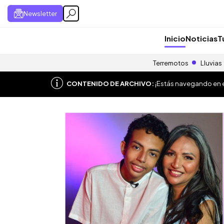
Newsletter
Inicio
Noticias
T
Terremotos
Lluvias
CONTENIDO DE ARCHIVO:
¡Estás navegando en el