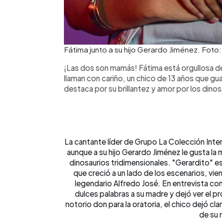
Fátima junto a su hijo Gerardo Jiménez. Fot
¡Las dos son mamás! Fátima está orgullosa d
llaman con cariño, un chico de 13 años que gua
destaca por su brillantez y amor por los dinos
La cantante líder de Grupo La Colección Intern
aunque a su hijo Gerardo Jiménez le gusta la 
dinosaurios tridimensionales. "Gerardito" es
que creció a un lado de los escenarios, vien
legendario Alfredo José. En entrevista co
dulces palabras a su madre y dejó ver el p
notorio don para la oratoria, el chico dejó c
de su 