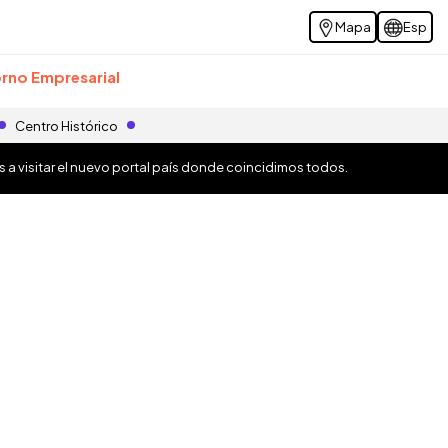
Mapa
Esp
rno Empresarial
Centro Histórico
os a visitar el nuevo portal país donde coincidimos todos.