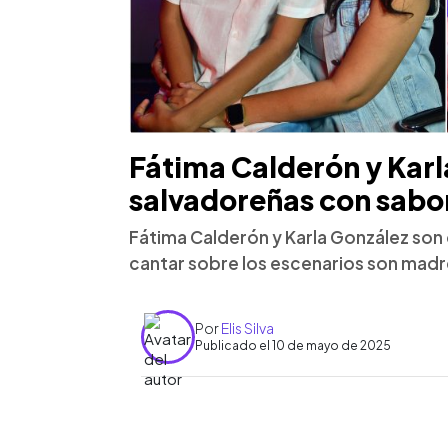
Fátima Calderón y Kar
salvadoreñas con sabor
Fátima Calderón y Karla González so
cantar sobre los escenarios son madr
Por
Elis Silva
Publicado el 10 de mayo de 2025
0:00