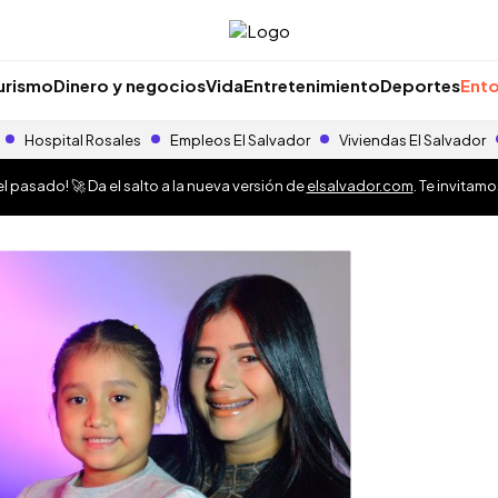
urismo
Dinero y negocios
Vida
Entretenimiento
Deportes
Ento
Hospital Rosales
Empleos El Salvador
Viviendas El Salvador
 pasado! 🚀 Da el salto a la nueva versión de
elsalvador.com
. Te invitam