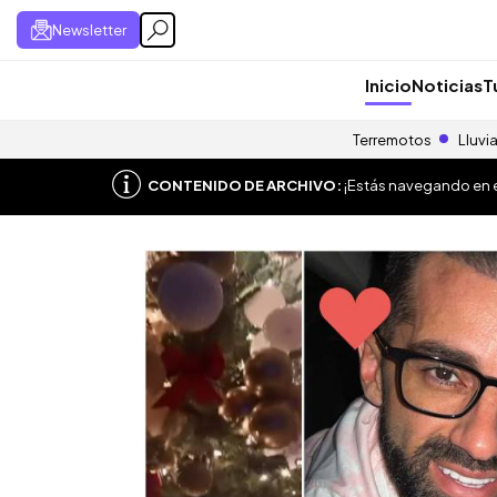
Newsletter
Inicio
Noticias
T
Terremotos
Lluvi
CONTENIDO DE ARCHIVO:
¡Estás navegando en el