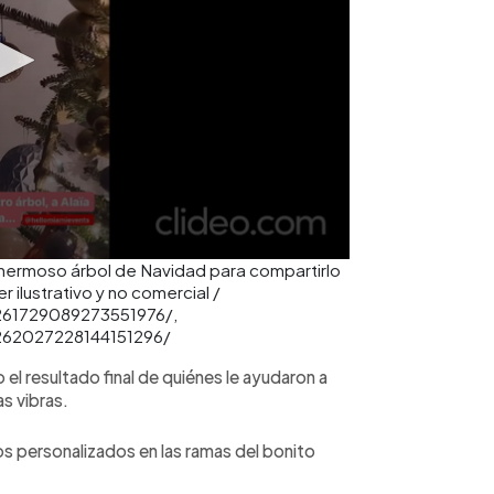
n hermoso árbol de Navidad para compartirlo
 ilustrativo y no comercial /
3261729089273551976/,
3262027228144151296/
l resultado final de quiénes le ayudaron a
s vibras.
os personalizados en las ramas del bonito