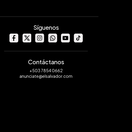
Síguenos
Contáctanos
+503 7854 0662
anunciate@elsalvador.com