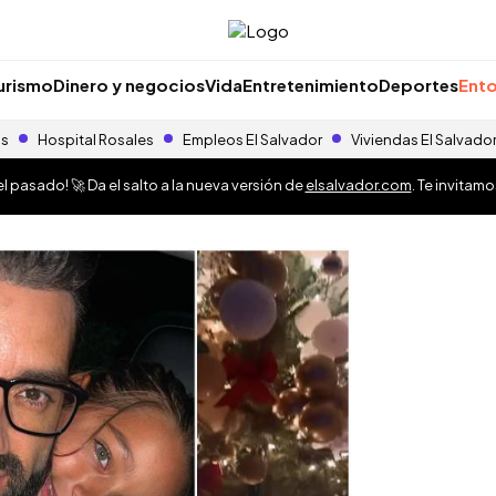
urismo
Dinero y negocios
Vida
Entretenimiento
Deportes
Ento
as
Hospital Rosales
Empleos El Salvador
Viviendas El Salvado
 pasado! 🚀 Da el salto a la nueva versión de
elsalvador.com
. Te invitam