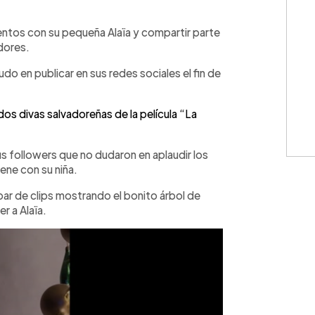
WhatsApp
Copiar link
ntos con su pequeña Alaïa y compartir parte
dores.
o en publicar en sus redes sociales el fin de
os divas salvadoreñas de la película “La
s followers que no dudaron en aplaudir los
ene con su niña.
par de clips mostrando el bonito árbol de
r a Alaïa.