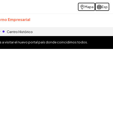
Mapa
Esp
rno Empresarial
r
Centro Histórico
os a visitar el nuevo portal país donde coincidimos todos.