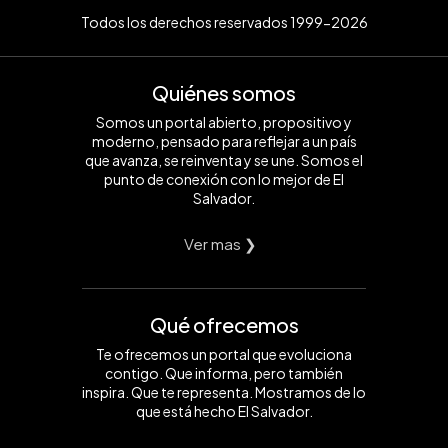
Todos los derechos reservados 1999-2026
Quiénes somos
Somos un portal abierto, propositivo y
moderno, pensado para reflejar a un país
que avanza, se reinventa y se une. Somos el
punto de conexión con lo mejor de El
Salvador.
Ver mas ❯
Qué ofrecemos
Te ofrecemos un portal que evoluciona
contigo. Que informa, pero también
inspira. Que te representa. Mostramos de lo
que está hecho El Salvador.