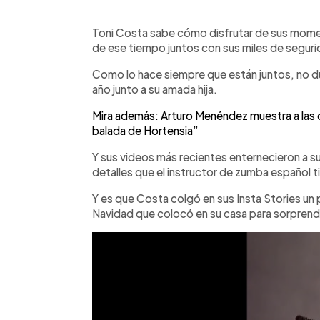
0:00
Facebook
Twitter
►
Escuchar artículo
Toni Costa sabe cómo disfrutar de sus mome
de ese tiempo juntos con sus miles de seguri
Como lo hace siempre que están juntos, no dud
año junto a su amada hija.
Mira además: Arturo Menéndez muestra a las d
balada de Hortensia”
Y sus videos más recientes enternecieron a su
detalles que el instructor de zumba español ti
Y es que Costa colgó en sus Insta Stories un 
Navidad que colocó en su casa para sorprende