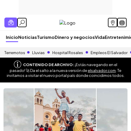
Inicio
Noticias
Turismo
Dinero y negocios
Vida
Entretenim
Terremotos
Lluvias
Hospital Rosales
Empleos El Salvador
CONTENIDO DE ARCHIVO:
¡Estás navegando en el
pasado! 🚀 Da el salto a la nueva versión de
elsalvador.com
. Te
invitamos a visitar el nuevo portal país donde coincidimos todos.