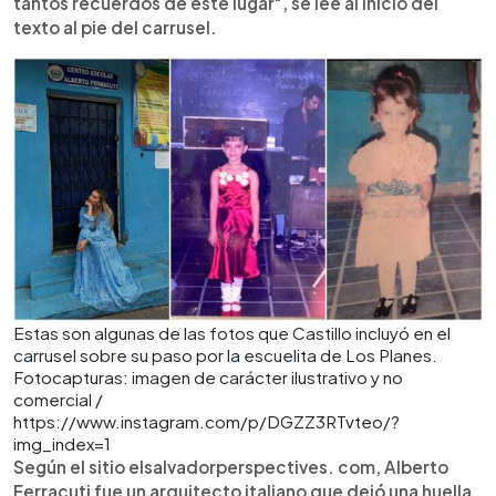
tantos recuerdos de este lugar", se lee al inicio del
texto al pie del carrusel.
Estas son algunas de las fotos que Castillo incluyó en el
carrusel sobre su paso por la escuelita de Los Planes.
Fotocapturas: imagen de carácter ilustrativo y no
comercial /
https://www.instagram.com/p/DGZZ3RTvteo/?
img_index=1
Según el sitio elsalvadorperspectives. com, Alberto
Ferracuti fue un arquitecto italiano que dejó una huella