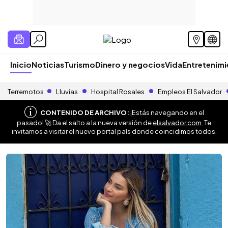
Inicio
Noticias
Turismo
Dinero y negocios
Vida
Entretenim
Terremotos
Lluvias
Hospital Rosales
Empleos El Salvador
CONTENIDO DE ARCHIVO:
¡Estás navegando en el
pasado! 🚀 Da el salto a la nueva versión de
elsalvador.com
. Te
invitamos a visitar el nuevo portal país donde coincidimos todos.