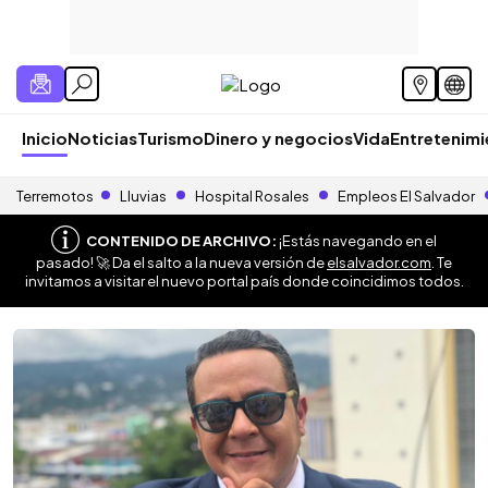
Inicio
Noticias
Turismo
Dinero y negocios
Vida
Entretenim
Terremotos
Lluvias
Hospital Rosales
Empleos El Salvador
CONTENIDO DE ARCHIVO:
¡Estás navegando en el
pasado! 🚀 Da el salto a la nueva versión de
elsalvador.com
. Te
invitamos a visitar el nuevo portal país donde coincidimos todos.