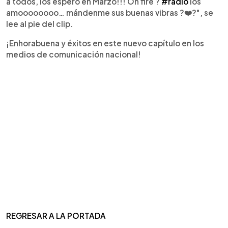
a todos, los espero en Marzo!!! On fire ?
#radio
los
amoooooooo… mándenme sus buenas vibras ?❤️?", se
lee al pie del clip.
¡Enhorabuena y éxitos en este nuevo capítulo en los
medios de comunicación nacional!
REGRESAR A LA PORTADA