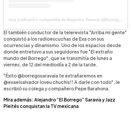
Una publicación compartida de Alejandro Saravia (@borregosaravia)
El también conductor de la telerevista "Arriba mi gente"
conquistó a los radioescuchas de Exa con sus
ocurrencias y dinamismo. Uno de los espacios desde
donde entretuvo a sus seguidores fue "El extraño
mundo del Borrego", que se transmitía de lunes a
viernes, de 12 del mediodía a 2 de la tarde.
"Éxito @borregosaravaia te extrañaremos en
@exaelsalvador loveu chuchis!! A darle con todo", le
escribió su colega y compañero Pepe Barahona.
Mira además: Alejandro “El Borrego” Saravia y Jazz
Pleités conquistan la TV mexicana