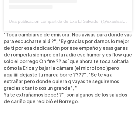
Una publicación compartida de Exa El Salvador (@exaelsalvador)
"Toca cambiarse de emisora. Nos avisas para donde vas
para escucharte allá ?", "Ey gracias por darnos lo mejor
de ti por esa dedicación por ese empeño y esas ganas
de romperla siempre en la radio ese humor y es flow que
solo el borrego On fire ?? así que ahora te toca soltarla
cómo la Erica y bajar la cámara (el microfono )pero
aquiiiii dejaste tu marca borre ????", "Se te va a
extrañar pero donde quiera q vayas te seguiremos
gracias x tanto sos un grande", "
Ya te extrañamos bebe! ?", son algunos de los saludos
de cariño que recibió el Borrego.