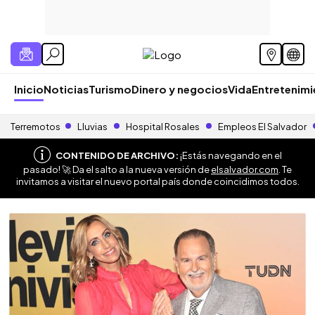
Inicio
Noticias
Turismo
Dinero y negocios
Vida
Entretenim
Terremotos
Lluvias
Hospital Rosales
Empleos El Salvador
CONTENIDO DE ARCHIVO:
¡Estás navegando en el
pasado! 🚀 Da el salto a la nueva versión de
elsalvador.com
. Te
invitamos a visitar el nuevo portal país donde coincidimos todos.