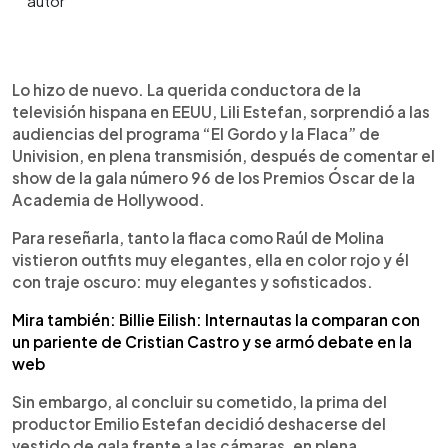
0:00
►
Escuchar artículo
Lo hizo de nuevo. La querida conductora de la
televisión hispana en EEUU, Lili Estefan, sorprendió a las
audiencias del programa “El Gordo y la Flaca” de
Univision, en plena transmisión, después de comentar el
show de la gala número 96 de los Premios Óscar de la
Academia de Hollywood.
Para reseñarla, tanto la flaca como Raúl de Molina
vistieron outfits muy elegantes, ella en color rojo y él
con traje oscuro: muy elegantes y sofisticados.
Mira también: Billie Eilish: Internautas la comparan con
un pariente de Cristian Castro y se armó debate en la
web
Sin embargo, al concluir su cometido, la prima del
productor Emilio Estefan decidió deshacerse del
vestido de gala frente a las cámaras, en plena