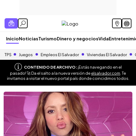
Inicio
Noticias
Turismo
Dinero y negocios
Vida
Entretenim
TPS
Juegos
Empleos El Salvador
Viviendas El Salvador
CONTENIDO DE ARCHIVO:
¡Estás navegando en el
pasado! 🚀 Da el salto a la nueva versión de
elsalvador.com
. Te
invitamos a visitar el nuevo portal país donde coincidimos todos.