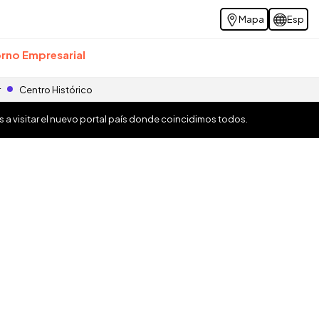
Mapa
Esp
rno Empresarial
r
Centro Histórico
os a visitar el nuevo portal país donde coincidimos todos.