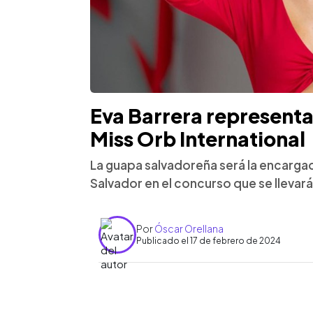
Eva Barrera representa
Miss Orb International
La guapa salvadoreña será la encargad
Salvador en el concurso que se llevar
Por
Óscar Orellana
Publicado el 17 de febrero de 2024
0:00
Facebook
Twitter