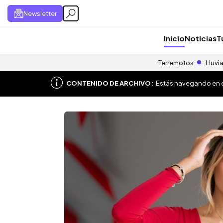
Newsletter
Inicio
Noticias
T
Terremotos
Lluvi
CONTENIDO DE ARCHIVO:
¡Estás navegando en el