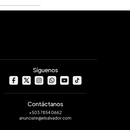
Síguenos
Contáctanos
+503 7854 0662
anunciate@elsalvador.com