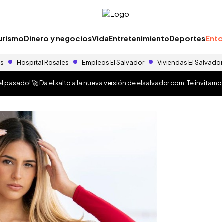
urismo
Dinero y negocios
Vida
Entretenimiento
Deportes
Ento
as
Hospital Rosales
Empleos El Salvador
Viviendas El Salvado
 pasado! 🚀 Da el salto a la nueva versión de
elsalvador.com
. Te invitam