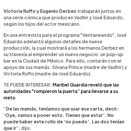
0:00
►
Escuchar artículo
Victoria Ruffo y Eugenio Derbez
trabajarán juntos en
una serie cómica que producen Vadhir y José Eduardo,
según los hijos del actor mexicano.
En una entrevista para el programa "Ventaneando", José
Eduardo adelantó algunos detalles de nueva
producción, la cual mostrará a los hermanos Derbez en
su travesía al emprender un nuevo negocio: un pop-up
bar en la Ciudad de México. Para ello, contarán con el
apoyo de sus mamás: Silvana Prince (madre de Vadhir) y
Victoria Ruffo (madre de José Eduardo).
TE PUEDE INTERESAR:
Maribel Guardia reveló que las
autoridades "rompieron la puerta” para llevarse a su
nieto
“
De las mamás, teníamos que usar esa carta, decir:
‘Oye, vamos a poner esto. Tienes que estar’. No
puede haber este rollo de ‘no puedo’. Las dos tenían
que ir
“, dijo.