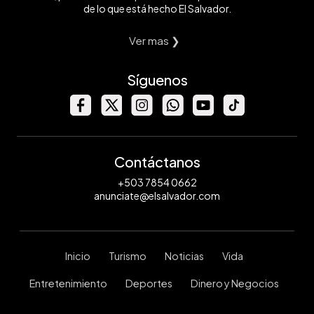
de lo que está hecho El Salvador.
Ver mas ❯
Síguenos
Contáctanos
+503 7854 0662
anunciate@elsalvador.com
Inicio
Turismo
Noticias
Vida
Entretenimiento
Deportes
Dinero y Negocios