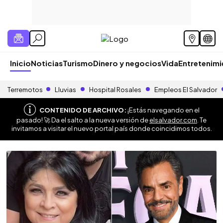
Inicio
Noticias
Turismo
Dinero y negocios
Vida
Entretenim
Terremotos
Lluvias
Hospital Rosales
Empleos El Salvador
CONTENIDO DE ARCHIVO:
¡Estás navegando en el
pasado! 🚀 Da el salto a la nueva versión de
elsalvador.com
. Te
invitamos a visitar el nuevo portal país donde coincidimos todos.