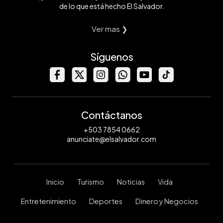
de lo que está hecho El Salvador.
Ver mas ❯
Síguenos
Contáctanos
+503 7854 0662
anunciate@elsalvador.com
Inicio
Turismo
Noticias
Vida
Entretenimiento
Deportes
Dinero y Negocios