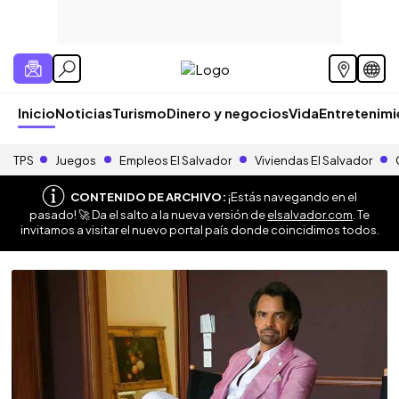
Inicio
Noticias
Turismo
Dinero y negocios
Vida
Entretenim
TPS
Juegos
Empleos El Salvador
Viviendas El Salvador
CONTENIDO DE ARCHIVO:
¡Estás navegando en el
pasado! 🚀 Da el salto a la nueva versión de
elsalvador.com
. Te
invitamos a visitar el nuevo portal país donde coincidimos todos.