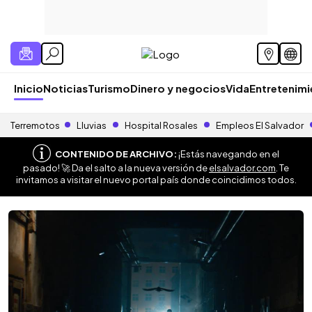
Inicio
Noticias
Turismo
Dinero y negocios
Vida
Entretenim
Terremotos
Lluvias
Hospital Rosales
Empleos El Salvador
CONTENIDO DE ARCHIVO:
¡Estás navegando en el
pasado! 🚀 Da el salto a la nueva versión de
elsalvador.com
. Te
invitamos a visitar el nuevo portal país donde coincidimos todos.