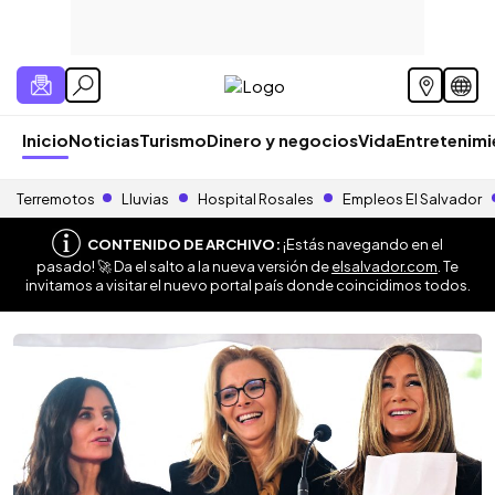
Inicio
Noticias
Turismo
Dinero y negocios
Vida
Entretenim
Terremotos
Lluvias
Hospital Rosales
Empleos El Salvador
CONTENIDO DE ARCHIVO:
¡Estás navegando en el
pasado! 🚀 Da el salto a la nueva versión de
elsalvador.com
. Te
invitamos a visitar el nuevo portal país donde coincidimos todos.