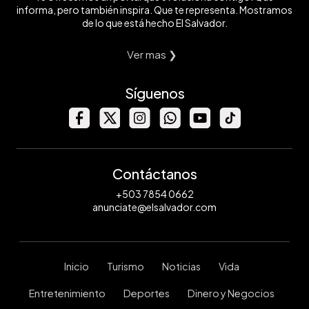
informa, pero también inspira. Que te representa. Mostramos
de lo que está hecho El Salvador.
Ver mas ❯
Síguenos
Contáctanos
+503 7854 0662
anunciate@elsalvador.com
Inicio
Turismo
Noticias
Vida
Entretenimiento
Deportes
Dinero y Negocios