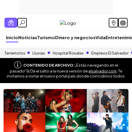
Inicio
Noticias
Turismo
Dinero y negocios
Vida
Entretenim
Terremotos
Lluvias
Hospital Rosales
Empleos El Salvador
CONTENIDO DE ARCHIVO:
¡Estás navegando en el
pasado! 🚀 Da el salto a la nueva versión de
elsalvador.com
. Te
invitamos a visitar el nuevo portal país donde coincidimos todos.