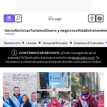
Inicio
Noticias
Turismo
Dinero y negocios
Vida
Entretenim
Terremotos
Lluvias
Hospital Rosales
Empleos El Salvador
CONTENIDO DE ARCHIVO:
¡Estás navegando en el
pasado! 🚀 Da el salto a la nueva versión de
elsalvador.com
. Te
invitamos a visitar el nuevo portal país donde coincidimos todos.