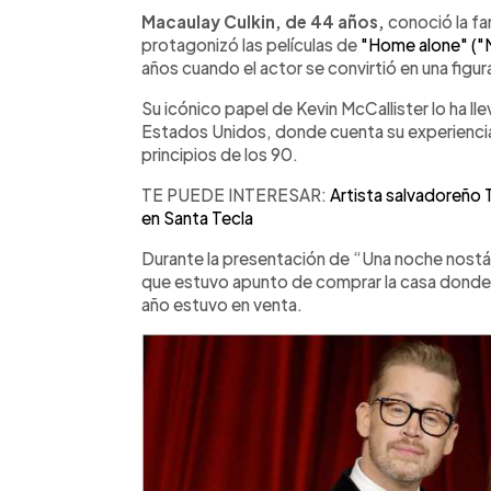
Facebook
Twitter
►
Escuchar artículo
Macaulay Culkin, de 44 años,
conoció la f
protagonizó las películas de
"Home alone" ("M
años cuando el actor se convirtió en una figur
Su icónico papel de Kevin McCallister lo ha ll
Estados Unidos, donde cuenta su experiencia 
principios de los 90.
TE PUEDE INTERESAR:
Artista salvadoreño T
en Santa Tecla
Durante la presentación de “Una noche nostál
que estuvo apunto de comprar la casa donde se
año estuvo en venta.