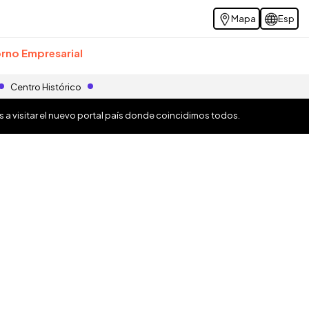
Mapa
Esp
rno Empresarial
Centro Histórico
os a visitar el nuevo portal país donde coincidimos todos.