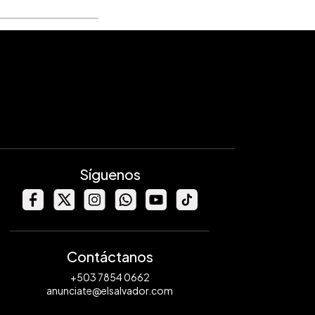
Síguenos
Contáctanos
+503 7854 0662
anunciate@elsalvador.com