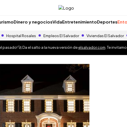
urismo
Dinero y negocios
Vida
Entretenimiento
Deportes
Ento
Hospital Rosales
Empleos El Salvador
Viviendas El Salvador
 pasado! 🚀 Da el salto a la nueva versión de
elsalvador.com
. Te invitam