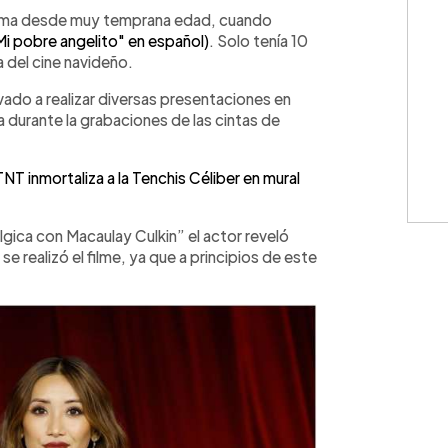
WhatsApp
Copiar link
ama desde muy temprana edad, cuando
i pobre angelito" en español)
. Solo tenía 10
a del cine navideño.
evado a realizar diversas presentaciones en
durante la grabaciones de las cintas de
NT inmortaliza a la Tenchis Céliber en mural
gica con Macaulay Culkin” el actor reveló
 realizó el filme, ya que a principios de este