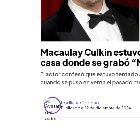
Macaulay Culkin estuvo
casa donde se grabó “
El actor confesó que estuvo tentado 
cuando se puso en venta el pasado m
Por
Iliana Colocho
Publicado el 19 de diciembre de 2024
0:00