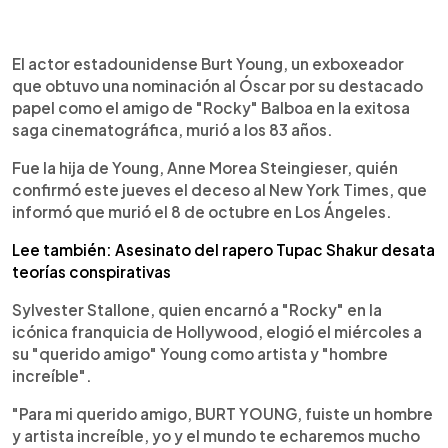
0:00
►
Escuchar artículo
El actor estadounidense Burt Young, un exboxeador
que obtuvo una nominación al Óscar por su destacado
papel como el amigo de "Rocky" Balboa en la exitosa
saga cinematográfica, murió a los 83 años.
Fue la hija de Young, Anne Morea Steingieser, quién
confirmó este jueves el deceso al New York Times, que
informó que murió el 8 de octubre en Los Ángeles.
Lee también: Asesinato del rapero Tupac Shakur desata
teorías conspirativas
Sylvester Stallone, quien encarnó a "Rocky" en la
icónica franquicia de Hollywood, elogió el miércoles a
su "querido amigo" Young como artista y "hombre
increíble".
"Para mi querido amigo, BURT YOUNG, fuiste un hombre
y artista increíble, yo y el mundo te echaremos mucho