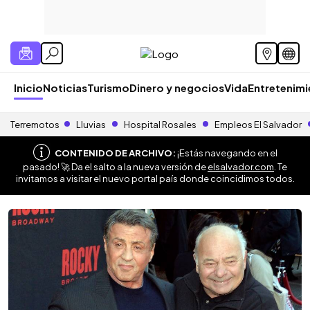
Inicio
Noticias
Turismo
Dinero y negocios
Vida
Entretenim
Terremotos
Lluvias
Hospital Rosales
Empleos El Salvador
CONTENIDO DE ARCHIVO:
¡Estás navegando en el
pasado! 🚀 Da el salto a la nueva versión de
elsalvador.com
. Te
invitamos a visitar el nuevo portal país donde coincidimos todos.