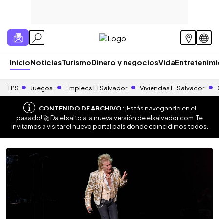
Inicio
Noticias
Turismo
Dinero y negocios
Vida
Entretenim
TPS
Juegos
Empleos El Salvador
Viviendas El Salvador
CONTENIDO DE ARCHIVO:
¡Estás navegando en el
pasado! 🚀 Da el salto a la nueva versión de
elsalvador.com
. Te
invitamos a visitar el nuevo portal país donde coincidimos todos.