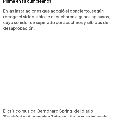
Pluma en su cumpleaños
En las instalaciones que acogió el concierto, según
recoge el vídeo, sólo se escucharon algunos aplausos,
cuyo sonido fue superado por abucheos y silbidos de
desaprobación.
El crítico musical Berndhard Spring, del diario
'Frankfurter Allgemeine Zeitung', tituló su crónica del