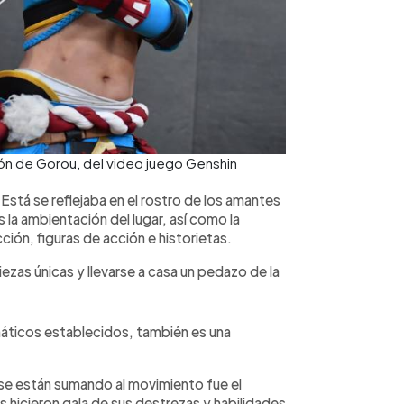
ón de Gorou, del video juego Genshin
 Está se reflejaba en el rostro de los amantes
a ambientación del lugar, así como la
ión, figuras de acción e historietas.
iezas únicas y llevarse a casa un pedazo de la
náticos establecidos, también es una
se están sumando al movimiento fue el
s hicieron gala de sus destrezas y habilidades