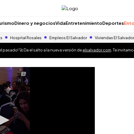
urismo
Dinero y negocios
Vida
Entretenimiento
Deportes
Ento
as
Hospital Rosales
Empleos El Salvador
Viviendas El Salvado
 pasado! 🚀 Da el salto a la nueva versión de
elsalvador.com
. Te invitam