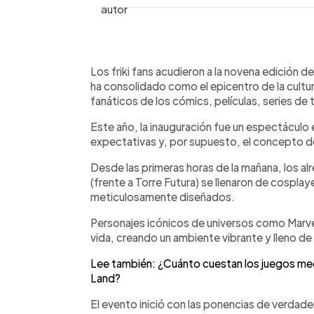
0:00
Facebook
Twitter
►
Escuchar artículo
Los friki fans acudieron a la novena edición 
ha consolidado como el epicentro de la cultur
fanáticos de los cómics, películas, series de 
Este año, la inauguración fue un espectáculo
expectativas y, por supuesto, el concepto de
Desde las primeras horas de la mañana, los al
(frente a Torre Futura) se llenaron de cosplay
meticulosamente diseñados.
Personajes icónicos de universos como Marv
vida, creando un ambiente vibrante y lleno de
Lee también: ¿Cuánto cuestan los juegos mecá
Land?
El evento inició con las ponencias de verdade