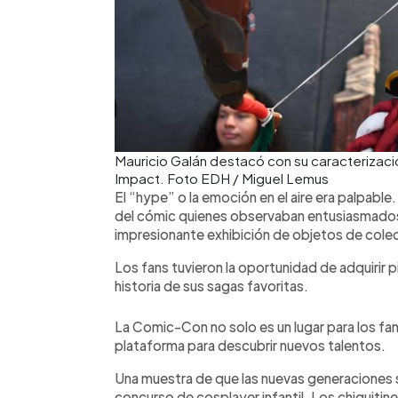
Mauricio Galán destacó con su caracterizaci
Impact. Foto EDH / Miguel Lemus
El “hype” o la emoción en el aire era palpable.
del cómic quienes observaban entusiasmados l
impresionante exhibición de objetos de colecc
Los fans tuvieron la oportunidad de adquirir p
historia de sus sagas favoritas.
La Comic-Con no solo es un lugar para los fa
plataforma para descubrir nuevos talentos.
Una muestra de que las nuevas generaciones 
concurso de cosplayer infantil. Los chiquitine