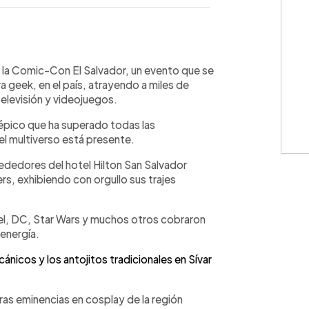
WhatsApp
Copiar link
de la Comic-Con El Salvador, un evento que se
a geek, en el país, atrayendo a miles de
televisión y videojuegos.
 épico que ha superado todas las
l multiverso está presente.
rededores del hotel Hilton San Salvador
ers, exhibiendo con orgullo sus trajes
el, DC, Star Wars y muchos otros cobraron
 energía.
nicos y los antojitos tradicionales en Sívar
ras eminencias en cosplay de la región