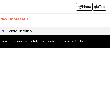
Mapa
Esp
rno Empresarial
r
Centro Histórico
os a visitar el nuevo portal país donde coincidimos todos.