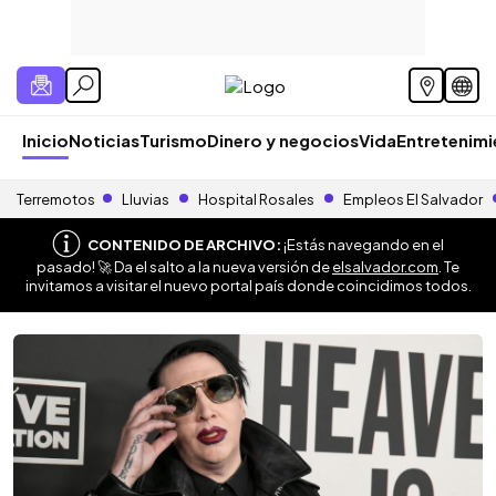
Inicio
Noticias
Turismo
Dinero y negocios
Vida
Entretenim
Terremotos
Lluvias
Hospital Rosales
Empleos El Salvador
CONTENIDO DE ARCHIVO:
¡Estás navegando en el
pasado! 🚀 Da el salto a la nueva versión de
elsalvador.com
. Te
invitamos a visitar el nuevo portal país donde coincidimos todos.