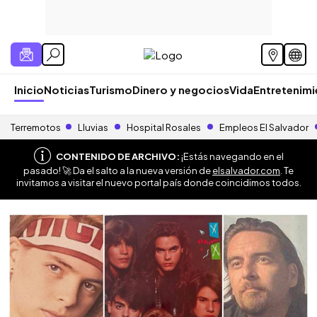
Inicio
Noticias
Turismo
Dinero y negocios
Vida
Entretenim
Terremotos
Lluvias
Hospital Rosales
Empleos El Salvador
CONTENIDO DE ARCHIVO:
¡Estás navegando en el
pasado! 🚀 Da el salto a la nueva versión de
elsalvador.com
. Te
invitamos a visitar el nuevo portal país donde coincidimos todos.