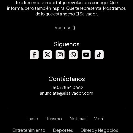
Te ofrecemos un portal que evoluciona contigo. Que
informa, pero también inspira. Que te representa. Mostramos
de lo que está hecho El Salvador.
Ver mas ❯
Síguenos
Contáctanos
+503 7854 0662
anunciate@elsalvador.com
Inicio
Turismo
Noticias
Vida
Entretenimiento
Deportes
Dinero y Negocios