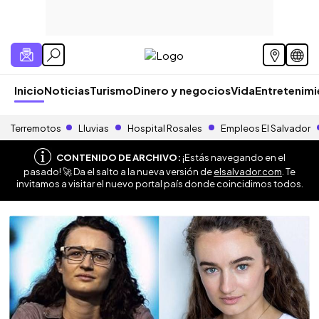
Inicio
Noticias
Turismo
Dinero y negocios
Vida
Entretenim
Terremotos
Lluvias
Hospital Rosales
Empleos El Salvador
CONTENIDO DE ARCHIVO:
¡Estás navegando en el
pasado! 🚀 Da el salto a la nueva versión de
elsalvador.com
. Te
invitamos a visitar el nuevo portal país donde coincidimos todos.