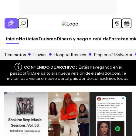
Inicio
Noticias
Turismo
Dinero y negocios
Vida
Entretenim
Terremotos
Lluvias
Hospital Rosales
Empleos El Salvador
CONTENIDO DE ARCHIVO:
¡Estás navegando en el
pasado! 🚀 Da el salto a la nueva versión de
elsalvador.com
. Te
invitamos a visitar el nuevo portal país donde coincidimos todos.