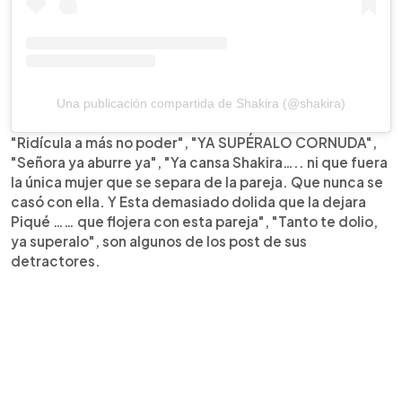
Una publicación compartida de Shakira (@shakira)
"Ridícula a más no poder", "YA SUPÉRALO CORNUDA",
"Señora ya aburre ya", "Ya cansa Shakira….. ni que fuera
la única mujer que se separa de la pareja. Que nunca se
casó con ella. Y Esta demasiado dolida que la dejara
Piqué …… que flojera con esta pareja", "Tanto te dolio,
ya superalo", son algunos de los post de sus
detractores.