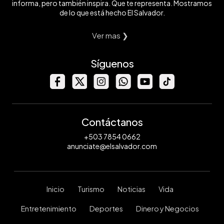
informa, pero también inspira. Que te representa. Mostramos
de lo que está hecho El Salvador.
Ver mas ❯
Síguenos
Contáctanos
+503 7854 0662
anunciate@elsalvador.com
Inicio
Turismo
Noticias
Vida
Entretenimiento
Deportes
Dinero y Negocios