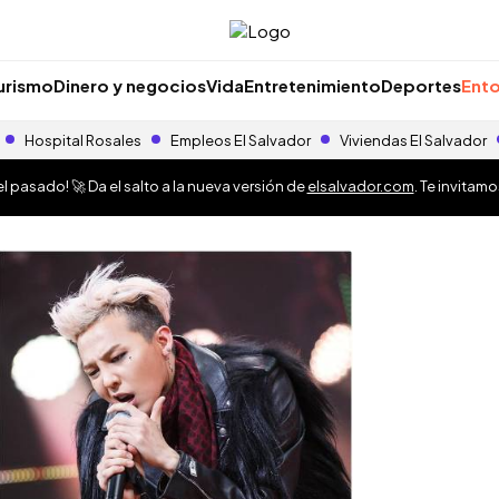
urismo
Dinero y negocios
Vida
Entretenimiento
Deportes
Ento
Hospital Rosales
Empleos El Salvador
Viviendas El Salvador
 pasado! 🚀 Da el salto a la nueva versión de
elsalvador.com
. Te invitam