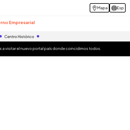
Mapa
Esp
rno Empresarial
Centro Histórico
os a visitar el nuevo portal país donde coincidimos todos.