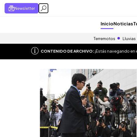
Newsletter
Inicio
Noticias
T
Terremotos
Lluvias
CONTENIDO DE ARCHIVO:
¡Estás navegando en el