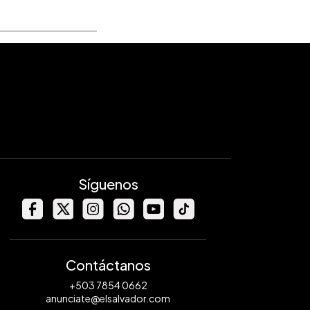
Síguenos
Contáctanos
+503 7854 0662
anunciate@elsalvador.com