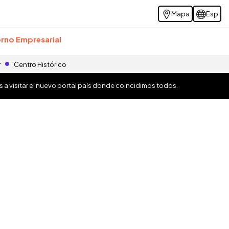
Mapa
Esp
rno Empresarial
r
Centro Histórico
os a visitar el nuevo portal país donde coincidimos todos.