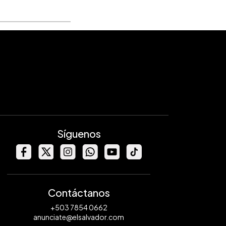
Síguenos
Contáctanos
+503 7854 0662
anunciate@elsalvador.com