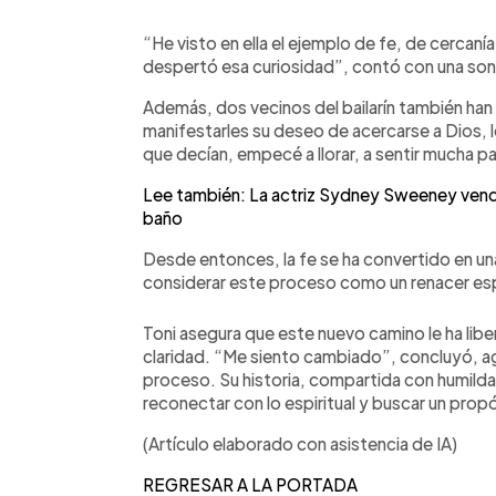
“He visto en ella el ejemplo de fe, de cercan
despertó esa curiosidad”, contó con una sonr
Además, dos vecinos del bailarín también han 
manifestarles su deseo de acercarse a Dios, le
que decían, empecé a llorar, a sentir mucha 
Lee también: La actriz Sydney Sweeney vend
baño
Desde entonces, la fe se ha convertido en una
considerar este proceso como un renacer espi
Toni asegura que este nuevo camino le ha lib
claridad. “Me siento cambiado”, concluyó, a
proceso. Su historia, compartida con humilda
reconectar con lo espiritual y buscar un pro
(Artículo elaborado con asistencia de IA)
REGRESAR A LA PORTADA