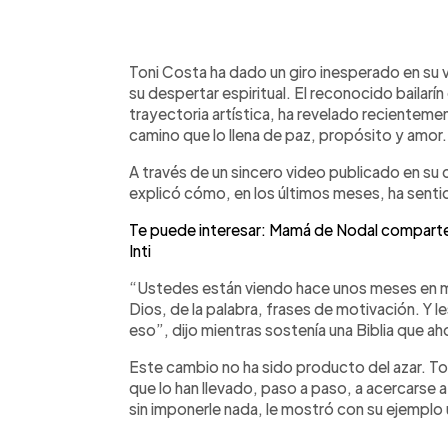
0:00
Facebook
Twitter
►
Escuchar artículo
Toni Costa ha dado un giro inesperado en su 
su despertar espiritual. El reconocido bailarí
trayectoria artística, ha revelado recienteme
camino que lo llena de paz, propósito y amor.
A través de un sincero video publicado en su
explicó cómo, en los últimos meses, ha senti
Te puede interesar: Mamá de Nodal comparte
Inti
“Ustedes están viendo hace unos meses en 
Dios, de la palabra, frases de motivación. Y 
eso”, dijo mientras sostenía una Biblia que ah
Este cambio no ha sido producto del azar. Ton
que lo han llevado, paso a paso, a acercarse a 
sin imponerle nada, le mostró con su ejemplo