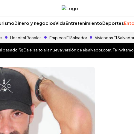
urismo
Dinero y negocios
Vida
Entretenimiento
Deportes
Ento
as
Hospital Rosales
Empleos El Salvador
Viviendas El Salvado
 pasado! 🚀 Da el salto a la nueva versión de
elsalvador.com
. Te invitam