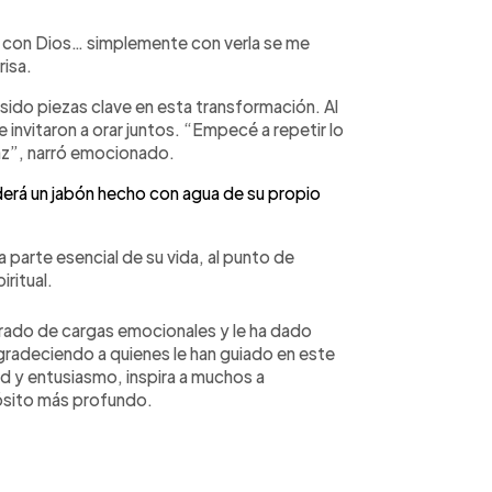
ía con Dios… simplemente con verla se me
isa.
sido piezas clave en esta transformación. Al
 invitaron a orar juntos. “Empecé a repetir lo
paz”, narró emocionado.
erá un jabón hecho con agua de su propio
 parte esencial de su vida, al punto de
ritual.
erado de cargas emocionales y le ha dado
gradeciendo a quienes le han guiado en este
d y entusiasmo, inspira a muchos a
pósito más profundo.