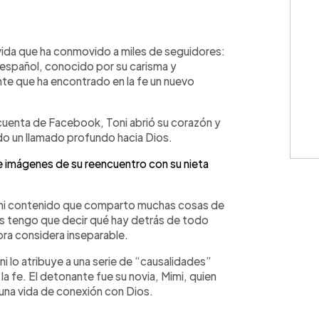
WhatsApp
Copiar link
vida que ha conmovido a miles de seguidores:
n español, conocido por su carisma y
nte que ha encontrado en la fe un nuevo
 cuenta de Facebook, Toni abrió su corazón y
do un llamado profundo hacia Dios.
 imágenes de su reencuentro con su nieta
mi contenido que comparto muchas cosas de
les tengo que decir qué hay detrás de todo
ora considera inseparable.
i lo atribuye a una serie de “causalidades”
la fe. El detonante fue su novia, Mimi, quien
 una vida de conexión con Dios.