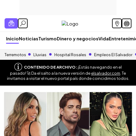
Inicio
Noticias
Turismo
Dinero y negocios
Vida
Entretenim
Terremotos
Lluvias
Hospital Rosales
Empleos El Salvador
CONTENIDO DE ARCHIVO:
¡Estás navegando en el
pasado! 🚀 Da el salto a la nueva versión de
elsalvador.com
. Te
invitamos a visitar el nuevo portal país donde coincidimos todos.