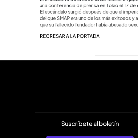
una conferencia de prensa en Tokio el 17 de
El escándalo surgió después de que el imperi
del que SMAP era uno de los más exitosos y 
que su fallecido fundador había abusado sexu
REGRESAR A LA PORTADA
Suscríbete al boletín