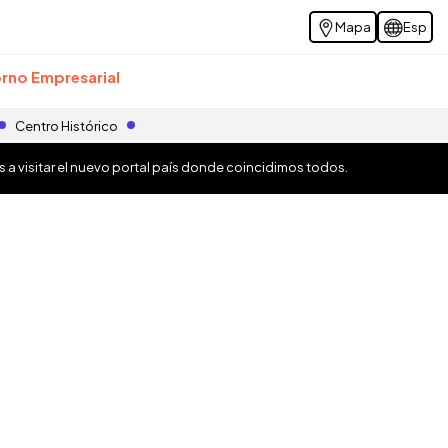
Mapa
Esp
rno Empresarial
Centro Histórico
os a visitar el nuevo portal país donde coincidimos todos.