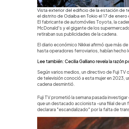
Vista exterior del edificio de la estación de 
el distrito de Odaiba en Tokio el 17 de ener
El fabricante de automóviles Toyota, la cad
McDonald's y el gigante de los supermercado
retiraban sus publicidades de la cadena.
El diario económico Nikkei afirmó que más 
hasta operadores ferroviarios, habían hecho 
Lee también: Cecilia Galliano revela la razón p
Según varios medios, un directivo de Fuji TV o
de televisión conoció a esta mujer en 2023, 
cadena desmintió.
Fuji TV prometió la semana pasada investiga
que un destacado accionista -una filial de u
declarara "escandalizado" por la falta de tra