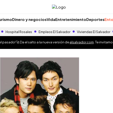
urismo
Dinero y negocios
Vida
Entretenimiento
Deportes
Ento
Hospital Rosales
Empleos El Salvador
Viviendas El Salvador
 pasado! 🚀 Da el salto a la nueva versión de
elsalvador.com
. Te invitam