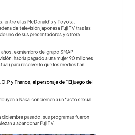
WhatsApp
Copiar link
, entre ellas McDonald's y Toyota,
adena de televisión japonesa Fuji TV tras las
de uno de sus presentadores y otrora
52 años, exmiembro del grupo SMAP
isión, habría pagado a una mujer 90 millones
ual) para resolver lo que los medios han
T.O.P y Thanos, el personaje de “El juego del
ibuyen a Nakai conciernen a un "acto sexual
n diciembre pasado, sus programas fueron
iezan a abandonar Fuji TV.