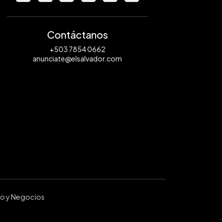
Contáctanos
+503 7854 0662
anunciate@elsalvador.com
ro y Negocios