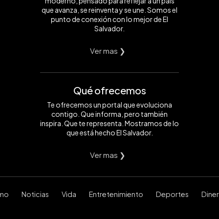
moderno, pensado para reflejar a un país
que avanza, se reinventa y se une. Somos el
punto de conexión con lo mejor de El
Salvador.
Ver mas ❯
Qué ofrecemos
Te ofrecemos un portal que evoluciona
contigo. Que informa, pero también
inspira. Que te representa. Mostramos de lo
que está hecho El Salvador.
Ver mas ❯
smo
Noticias
Vida
Entretenimiento
Deportes
Dine