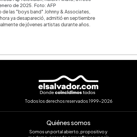
 enero de 2025. Foto: AFP
o de las "boys band" Johnny & Associates,
ahora ya desapareció, admitió en septiembre
almente de jóvenes artistas durante años.
Todos los derechos reservados 1999-2026
Quiénes somos
Somos un portal abierto, propositivo y