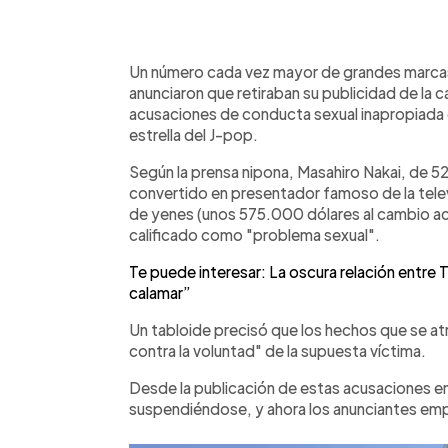
0:00
Facebook
Twitter
►
Escuchar artículo
Un número cada vez mayor de grandes marcas
anunciaron que retiraban su publicidad de la c
acusaciones de conducta sexual inapropiada 
estrella del J-pop.
Según la prensa nipona, Masahiro Nakai, de 
convertido en presentador famoso de la telev
de yenes (unos 575.000 dólares al cambio act
calificado como "problema sexual".
Te puede interesar: La oscura relación entre 
calamar”
Un tabloide precisó que los hechos que se atr
contra la voluntad" de la supuesta víctima.
Desde la publicación de estas acusaciones e
suspendiéndose, y ahora los anunciantes emp