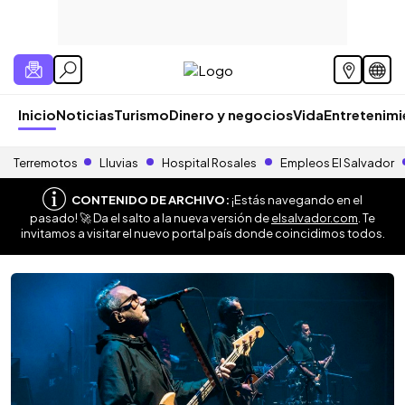
Inicio
Noticias
Turismo
Dinero y negocios
Vida
Entretenim
Terremotos
Lluvias
Hospital Rosales
Empleos El Salvador
CONTENIDO DE ARCHIVO:
¡Estás navegando en el
pasado! 🚀 Da el salto a la nueva versión de
elsalvador.com
. Te
invitamos a visitar el nuevo portal país donde coincidimos todos.