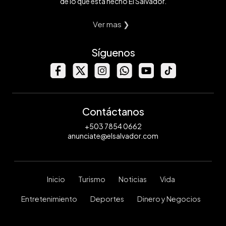
de lo que está hecho El Salvador.
Ver mas ❯
Síguenos
Contáctanos
+503 7854 0662
anunciate@elsalvador.com
Inicio
Turismo
Noticias
Vida
Entretenimiento
Deportes
Dinero y Negocios