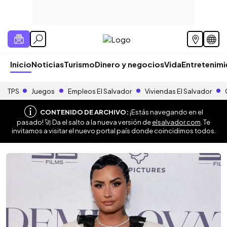
Inicio
Noticias
Turismo
Dinero y negocios
Vida
Entretenim
TPS
Juegos
Empleos El Salvador
Viviendas El Salvador
CONTENIDO DE ARCHIVO:
¡Estás navegando en el
pasado! 🚀 Da el salto a la nueva versión de
elsalvador.com
. Te
invitamos a visitar el nuevo portal país donde coincidimos todos.