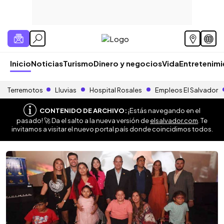
Inicio
Noticias
Turismo
Dinero y negocios
Vida
Entretenim
Terremotos
Lluvias
Hospital Rosales
Empleos El Salvador
CONTENIDO DE ARCHIVO:
¡Estás navegando en el
pasado! 🚀 Da el salto a la nueva versión de
elsalvador.com
. Te
invitamos a visitar el nuevo portal país donde coincidimos todos.