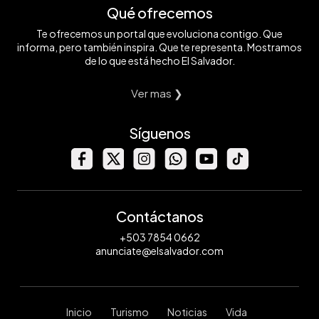
Qué ofrecemos
Te ofrecemos un portal que evoluciona contigo. Que
informa, pero también inspira. Que te representa. Mostramos
de lo que está hecho El Salvador.
Ver mas ❯
Síguenos
Contáctanos
+503 7854 0662
anunciate@elsalvador.com
Inicio
Turismo
Noticias
Vida