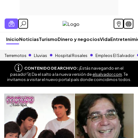
Inicio
Noticias
Turismo
Dinero y negocios
Vida
Entretenim
Terremotos
Lluvias
Hospital Rosales
Empleos El Salvador
CONTENIDO DE ARCHIVO:
¡Estás navegando en el
pasado! 🚀 Da el salto a la nueva versión de
elsalvador.com
. Te
invitamos a visitar el nuevo portal país donde coincidimos todos.