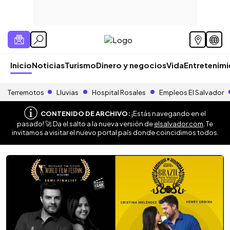
Inicio
Noticias
Turismo
Dinero y negocios
Vida
Entretenim
Terremotos
Lluvias
Hospital Rosales
Empleos El Salvador
CONTENIDO DE ARCHIVO:
¡Estás navegando en el
pasado! 🚀 Da el salto a la nueva versión de
elsalvador.com
. Te
invitamos a visitar el nuevo portal país donde coincidimos todos.