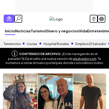
Inicio
Noticias
Turismo
Dinero y negocios
Vida
Entretenim
Terremotos
Lluvias
Hospital Rosales
Empleos El Salvador
CONTENIDO DE ARCHIVO:
¡Estás navegando en el
pasado! 🚀 Da el salto a la nueva versión de
elsalvador.com
. Te
invitamos a visitar el nuevo portal país donde coincidimos todos.