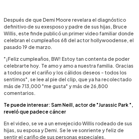
0:00
►
Escuchar artículo
Después de que Demi Moore revelara el diagnóstico
definitivo de su exesposo y padre de sus hijas, Bruce
Willis, este finde publicó un primer video familiar donde
celebran el cumpleaños 68 del actor hollywoodense, el
pasado 19 de marzo.
"¡Feliz cumpleaños, BW! Estoy tan contenta de poder
celebrarte hoy. Te amo y amo a nuestra familia. Gracias
a todos por el cariño y los cálidos deseos - todos los
sentimos", se lee al pie del clip, que ya ha recolectado
más de 713,000 "me gusta" y más de 26,800
comentarios.
Te puede interesar: Sam Neill, actor de "Jurassic Park ",
reveló que padece cáncer
En el video, se ve a un envejecido Willis rodeado de sus
hijas, su esposa y Demi. Se le ve sonriente y feliz de
sentir el cariño de sus personas especiales.