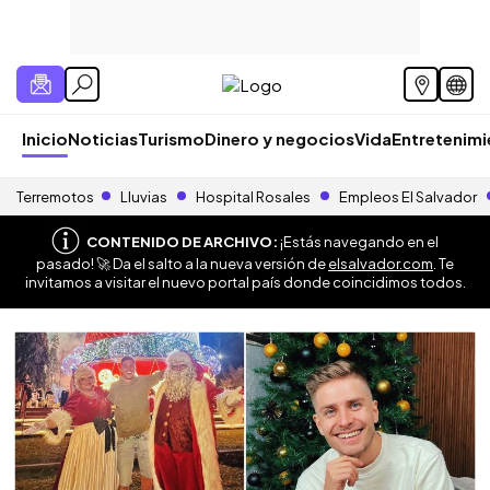
Inicio
Noticias
Turismo
Dinero y negocios
Vida
Entretenim
Terremotos
Lluvias
Hospital Rosales
Empleos El Salvador
CONTENIDO DE ARCHIVO:
¡Estás navegando en el
pasado! 🚀 Da el salto a la nueva versión de
elsalvador.com
. Te
invitamos a visitar el nuevo portal país donde coincidimos todos.