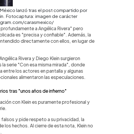
México lanzó tras el post compartido por
in. Fotocaptura: imagen de carácter
nstagram.com/carasmexico/
 profundamente a Angélica Rivera" pero
licada es "precisa y confiable". Además, la
malentendido directamente con ellos, en lugar de
ngélica Rivera y Diego Klein surgieron
 la serie "Con esa misma mirada", donde
a entre los actores en pantalla y algunas
cionales alimentaron las especulaciones.
ios tras "unos años de infierno"
lación con Klein es puramente profesional y
rie.
 falsos y pide respeto a su privacidad, la
 los hechos. Al cierre de esta nota, Klein no
.