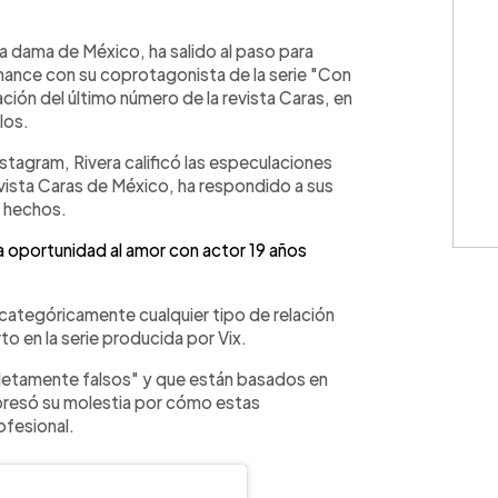
WhatsApp
Copiar link
ra dama de México, ha salido al paso para
ance con su coprotagonista de la serie "Con
ación del último número de la revista Caras, en
los.
stagram, Rivera calificó las especulaciones
evista Caras de México, ha respondido a sus
s hechos.
ra oportunidad al amor con actor 19 años
categóricamente cualquier tipo de relación
o en la serie producida por Vix.
letamente falsos" y que están basados en
resó su molestia por cómo estas
ofesional.