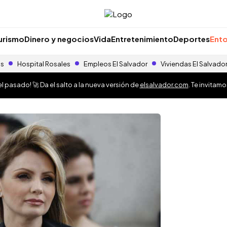
urismo
Dinero y negocios
Vida
Entretenimiento
Deportes
Ento
as
Hospital Rosales
Empleos El Salvador
Viviendas El Salvado
 pasado! 🚀 Da el salto a la nueva versión de
elsalvador.com
. Te invitam