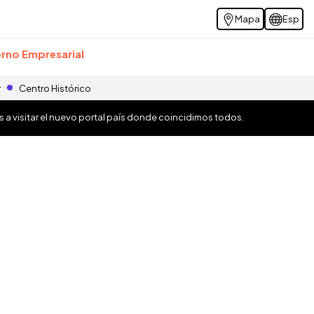
Mapa
Esp
rno Empresarial
r
Centro Histórico
os a visitar el nuevo portal país donde coincidimos todos.