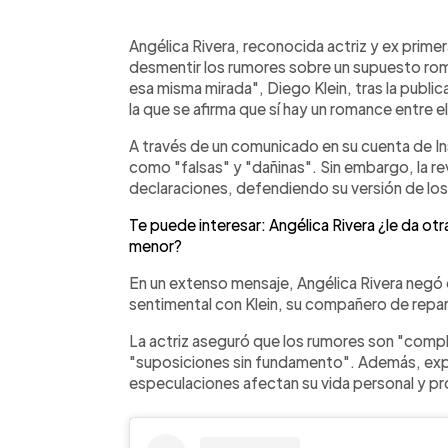
0:00
Facebook
Twitter
►
Escuchar artículo
Angélica Rivera, reconocida actriz y ex prime
desmentir los rumores sobre un supuesto rom
esa misma mirada", Diego Klein, tras la public
la que se afirma que sí hay un romance entre el
A través de un comunicado en su cuenta de In
como "falsas" y "dañinas". Sin embargo, la r
declaraciones, defendiendo su versión de lo
Te puede interesar: Angélica Rivera ¿le da ot
menor?
En un extenso mensaje, Angélica Rivera negó 
sentimental con Klein, su compañero de repart
La actriz aseguró que los rumores son "comp
"suposiciones sin fundamento". Además, exp
especulaciones afectan su vida personal y pr