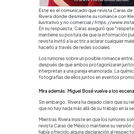
Este es el comunicado que revista Caras de 
Rivera donde desmiente su romance con Kle
ilustrativo y no comercial / https://www.i
En su respuesta, Caras aseguró que "respeta
mantiene su postura de que la información pub
revista invitó a la actriz a aclarar cualquier 
hacerlo a través de redes sociales.
Los rumores sobre un posible romance entre A
después de que ambos protagonizaran juntos
interpretan a una pareja enamorada. La químic
fotografías de ellos juntos en eventos promo
Mira además: Miguel Bosé vuelve a los escenar
Sin embargo, Rivera ha dejado claro que su re
que no hay nada más allá de su trabajo en la se
Mientras Rivera insiste en que los rumores son
revista Caras de México mantiene su versión de
había ofrecido alguna declaración al respecto