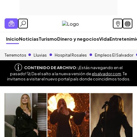
Inicio
Noticias
Turismo
Dinero y negocios
Vida
Entretenim
Terremotos
Lluvias
Hospital Rosales
Empleos El Salvador
CONTENIDO DE ARCHIVO:
¡Estás navegando en el
pasado! 🚀 Da el salto a la nueva versión de
elsalvador.com
. Te
invitamos a visitar el nuevo portal país donde coincidimos todos.