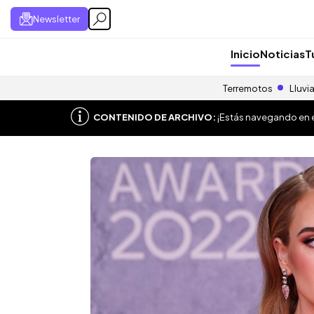
Newsletter
Inicio
Noticias
T
Terremotos
Lluvi
CONTENIDO DE ARCHIVO:
¡Estás navegando en el