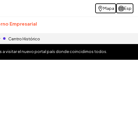
Mapa
Esp
rno Empresarial
r
Centro Histórico
os a visitar el nuevo portal país donde coincidimos todos.