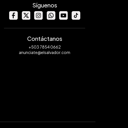
Síguenos
Contáctanos
+503 7854 0662
anunciate@elsalvador.com