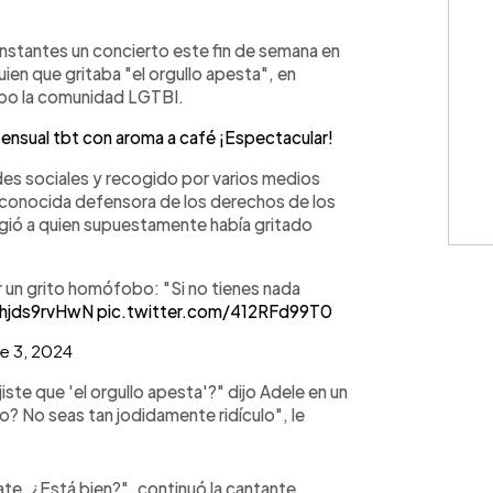
WhatsApp
Copiar link
instantes un concierto este fin de semana en
uien que gritaba "el orgullo apesta", en
 cabo la comunidad LGTBI.
ensual tbt con aroma a café ¡Espectacular!
des sociales y recogido por varios medios
", conocida defensora de los derechos de los
igió a quien supuestamente había gritado
r un grito homófobo: "Si no tienes nada
/hjds9rvHwN
pic.twitter.com/412RFd99T0
e 3, 2024
jiste que 'el orgullo apesta'?" dijo Adele en un
? No seas tan jodidamente ridículo", le
ate. ¿Está bien?", continuó la cantante