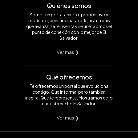
Quiénes somos
Somos un portal abierto, propositivo y
moderno, pensado para reflejar a un país
que avanza, se reinventa y se une. Somos el
punto de conexión con lo mejor de El
Salvador.
Ver mas ❯
Qué ofrecemos
Te ofrecemos un portal que evoluciona
contigo. Que informa, pero también
inspira. Que te representa. Mostramos de lo
que está hecho El Salvador.
Ver mas ❯