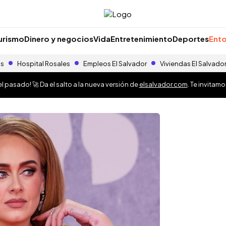
urismo
Dinero y negocios
Vida
Entretenimiento
Deportes
Ento
as
Hospital Rosales
Empleos El Salvador
Viviendas El Salvado
 pasado! 🚀 Da el salto a la nueva versión de
elsalvador.com
. Te invitam