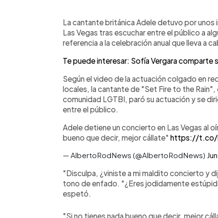
0:00
Facebook
Twitter
►
Escuchar artículo
La cantante británica Adele detuvo por unos 
Las Vegas tras escuchar entre el público a alg
referencia a la celebración anual que lleva a
Te puede interesar: Sofía Vergara comparte s
Según el video de la actuación colgado en re
locales, la cantante de "Set Fire to the Rain
comunidad LGTBI, paró su actuación y se dir
entre el público.
Adele detiene un concierto en Las Vegas al oí
bueno que decir, mejor cállate"
https://t.co
— AlbertoRodNews (@AlbertoRodNews)
Jun
"Disculpa, ¿viniste a mi maldito concierto y di
tono de enfado. "¿Eres jodidamente estúpido
espetó.
"Si no tienes nada bueno que decir, mejor cáll