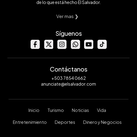
de lo que está hecho El Salvador.
Ver mas ❯
Síguenos
Contáctanos
+503 7854 0662
anunciate@elsalvador.com
Inicio
Turismo
Noticias
Vida
Entretenimiento
Deportes
Dinero y Negocios