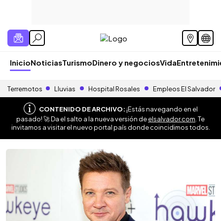
Inicio
Noticias
Turismo
Dinero y negocios
Vida
Entretenim
Terremotos
Lluvias
Hospital Rosales
Empleos El Salvador
CONTENIDO DE ARCHIVO:
¡Estás navegando en el
pasado! 🚀 Da el salto a la nueva versión de
elsalvador.com
. Te
invitamos a visitar el nuevo portal país donde coincidimos todos.