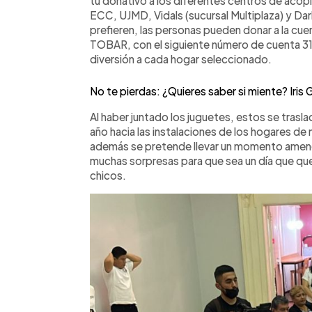
tu donativo a los diferentes centros de acopi
ECC, UJMD, Vidals (sucursal Multiplaza) y Dar
prefieren, las personas pueden donar a la c
TOBAR, con el siguiente número de cuenta 311
diversión a cada hogar seleccionado.
No te pierdas: ¿Quieres saber si miente? Iris
Al haber juntado los juguetes, estos se trasla
año hacia las instalaciones de los hogares de
además se pretende llevar un momento ameno
muchas sorpresas para que sea un día que qu
chicos.