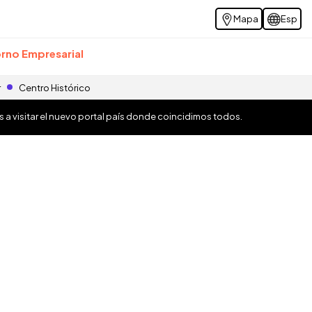
Mapa
Esp
rno Empresarial
r
Centro Histórico
os a visitar el nuevo portal país donde coincidimos todos.