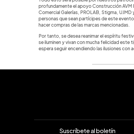
profundamente el apoyo Construcción AVM I
Comercial Galerías, PROLAB, Stigma, UJMD y V
personas que sean partícipes de este evento
hacer compras de las marcas mencionadas.
Por tanto, se desea reanimar el espíritu fest
se iluminen y vivan con mucha felicidad este
espera seguir encendiendo las ilusiones con 
Suscríbete al boletín