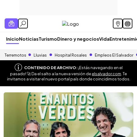
Inicio
Noticias
Turismo
Dinero y negocios
Vida
Entretenim
Terremotos
Lluvias
Hospital Rosales
Empleos El Salvador
CONTENIDO DE ARCHIVO:
¡Estás navegando en el
pasado! 🚀 Da el salto a la nueva versión de
elsalvador.com
. Te
invitamos a visitar el nuevo portal país donde coincidimos todos.