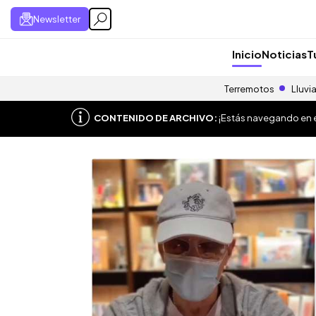
Newsletter
Inicio
Noticias
T
Terremotos
Lluvi
CONTENIDO DE ARCHIVO:
¡Estás navegando en el