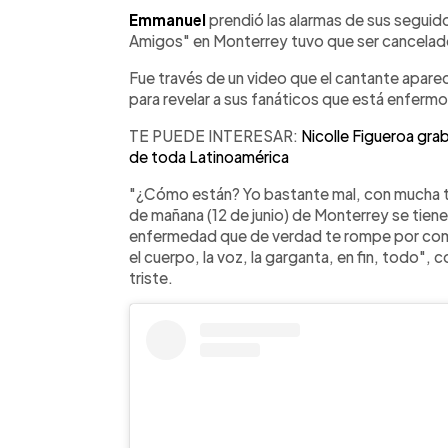
Facebook
Twitter
►
Escuchar artículo
Emmanuel
prendió las alarmas de sus seguid
Amigos" en Monterrey tuvo que ser cancelado
Fue través de un video que el cantante apar
para revelar a sus fanáticos que está enfermo
TE PUEDE INTERESAR:
Nicolle Figueroa gra
de toda Latinoamérica
"¿Cómo están? Yo bastante mal, con mucha tr
de mañana (12 de junio) de Monterrey se tien
enfermedad que de verdad te rompe por com
el cuerpo, la voz, la garganta, en fin, todo"
triste.