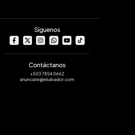
Síguenos
Contáctanos
+503 7854 0662
anunciate@elsalvador.com