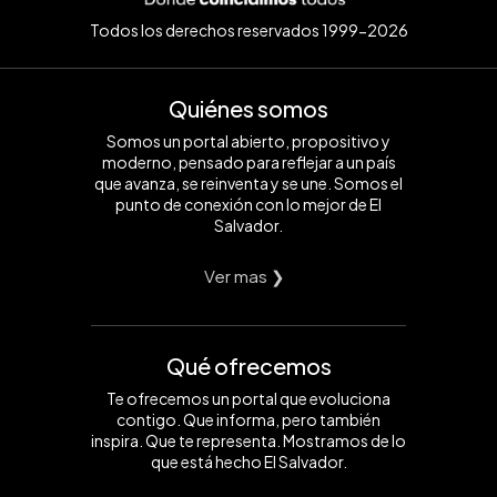
Todos los derechos reservados 1999-2026
Quiénes somos
Somos un portal abierto, propositivo y
moderno, pensado para reflejar a un país
que avanza, se reinventa y se une. Somos el
punto de conexión con lo mejor de El
Salvador.
Ver mas ❯
Qué ofrecemos
Te ofrecemos un portal que evoluciona
contigo. Que informa, pero también
inspira. Que te representa. Mostramos de lo
que está hecho El Salvador.