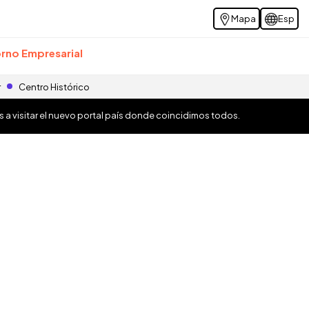
Mapa
Esp
rno Empresarial
r
Centro Histórico
os a visitar el nuevo portal país donde coincidimos todos.