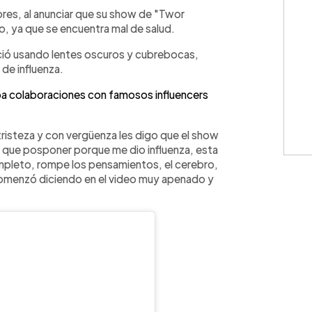
WhatsApp
Copiar link
ores, al anunciar que su show de "Twor
, ya que se encuentra mal de salud.
eció usando lentes oscuros y cubrebocas,
 de influenza.
ba colaboraciones con famosos influencers
isteza y con vergüenza les digo que el show
e que posponer porque me dio influenza, esta
pleto, rompe los pensamientos, el cerebro,
, comenzó diciendo en el video muy apenado y