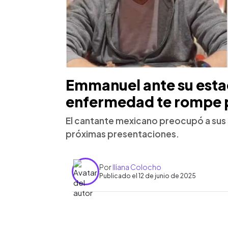
Emmanuel ante su esta
enfermedad te rompe 
El cantante mexicano preocupó a sus 
próximas presentaciones.
Por
Iliana Colocho
Publicado el 12 de junio de 2025
0:00