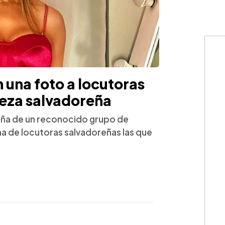
n una foto a locutoras
leza salvadoreña
videña de un reconocido grupo de
na de locutoras salvadoreñas las que