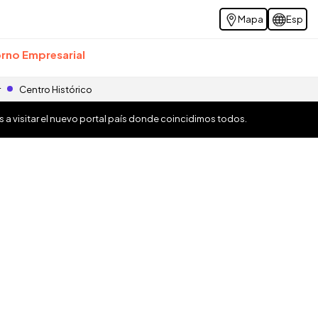
Mapa
Esp
rno Empresarial
r
Centro Histórico
os a visitar el nuevo portal país donde coincidimos todos.