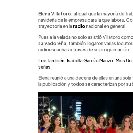
0:00
Facebook
Twitter
►
Escuchar artículo
Elena Villatoro,
al igual que la mayoría de tra
navideña de la empresa para la que labora. C
trayectoria en la
radio
nacional en general.
Pues a la velada no solo asistió Villatoro com
salvadoreña
, también llegaron varias locutor
radioescuchas a través de su programación.
Lee también: Isabella García-Manzo, Miss Uni
señas
Elena reunió a una decena de ellas en una sol
la publicación y todos se caracterizan por su 