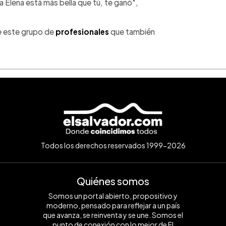
da Elena está más bella que tú, te ganó",
de este grupo de
profesionales
que también
Todos los derechos reservados 1999-2026
Quiénes somos
Somos un portal abierto, propositivo y
moderno, pensado para reflejar a un país
que avanza, se reinventa y se une. Somos el
punto de conexión con lo mejor de El