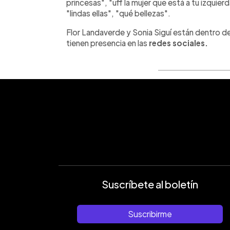
princesas", "uff la mujer que está a tu izquier
"lindas ellas", "qué bellezas".
Flor Landaverde y Sonia Siguí están dentro 
tienen presencia en las
redes sociales.
Suscríbete al boletín
Suscribirme