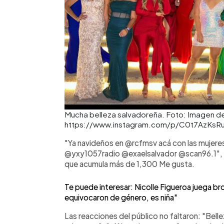
Mucha belleza salvadoreña. Foto: Imagen de c
https://www.instagram.com/p/C0t7AzKsRu
"Ya navideños en @rcfmsv acá con las mujere
@yxy1057radio @exaelsalvador @scan96.1", es
que acumula más de 1,300 Me gusta.
Te puede interesar: Nicolle Figueroa juega 
equivocaron de género, es niña"
Las reacciones del público no faltaron: "Bell