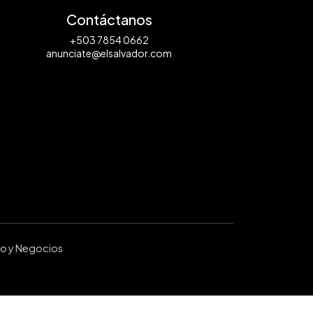
Contáctanos
+503 7854 0662
anunciate@elsalvador.com
ro y Negocios