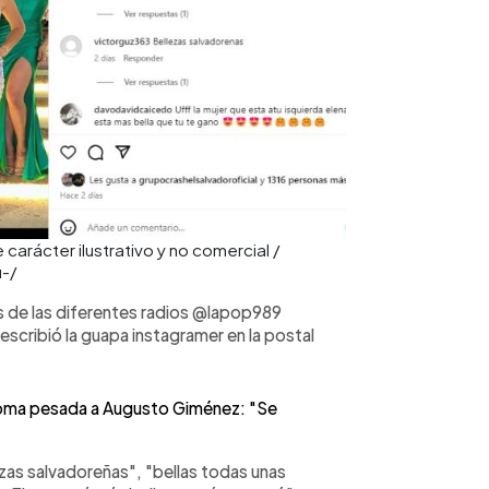
arácter ilustrativo y no comercial /
-/
s de las diferentes radios @lapop989
cribió la guapa instagramer en la postal
broma pesada a Augusto Giménez: "Se
ezas salvadoreñas", "bellas todas unas