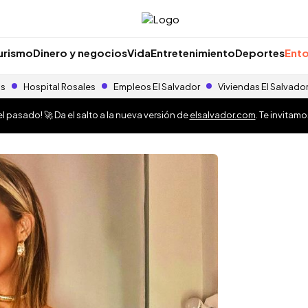
urismo
Dinero y negocios
Vida
Entretenimiento
Deportes
Ento
as
Hospital Rosales
Empleos El Salvador
Viviendas El Salvado
 pasado! 🚀 Da el salto a la nueva versión de
elsalvador.com
. Te invitam