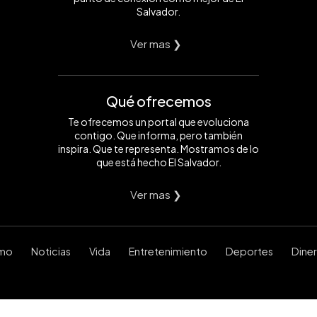
Salvador.
Ver mas ❯
Qué ofrecemos
Te ofrecemos un portal que evoluciona
contigo. Que informa, pero también
inspira. Que te representa. Mostramos de lo
que está hecho El Salvador.
Ver mas ❯
smo
Noticias
Vida
Entretenimiento
Deportes
Dine