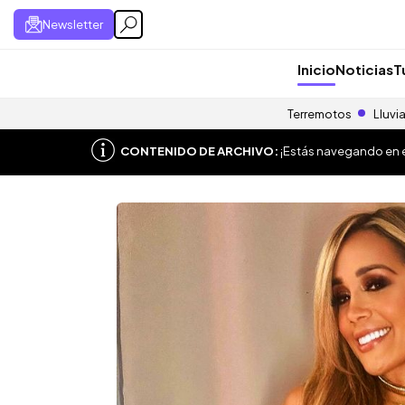
Newsletter
Inicio
Noticias
T
Terremotos
Lluvi
CONTENIDO DE ARCHIVO:
¡Estás navegando en el